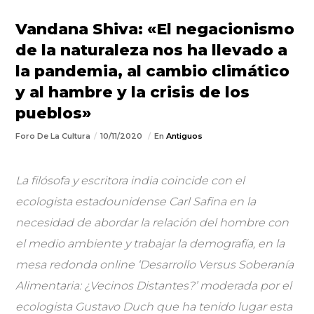
Vandana Shiva: «El negacionismo
de la naturaleza nos ha llevado a
la pandemia, al cambio climático
y al hambre y la crisis de los
pueblos»
Foro De La Cultura
10/11/2020
En
Antiguos
La filósofa y escritora india coincide con el
ecologista estadounidense Carl Safina en la
necesidad de abordar la relación del hombre con
el medio ambiente y trabajar la demografía, en la
mesa redonda online ‘Desarrollo Versus Soberanía
Alimentaria: ¿Vecinos Distantes?’ moderada por el
ecologista Gustavo Duch que ha tenido lugar esta